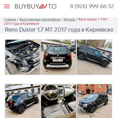
8 (926) 999-66-52
М
е
н
ю
/
/
/
Главная
Выкупленные автомобили
Renault
Reno Duster 1.7 МТ
2017 года в Киреевске
Reno Duster 1.7 МТ 2017 года в Киреевске