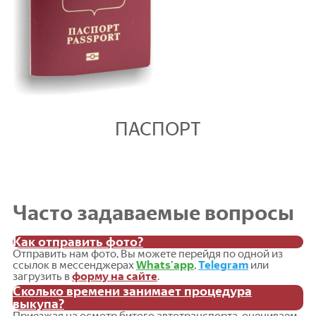
ПАСПОРТ
Часто задаваемые вопросы
Как отправить фото?
Отправить нам фото, Вы можете перейдя по одной из
ссылок в мессенджерах
Whats'app
,
Telegram
или
загрузить в
форму на сайте
.
Сколько времени занимает процедура
выкупа?
Приезжая на осмотр битого автотранспорта, оцениваем