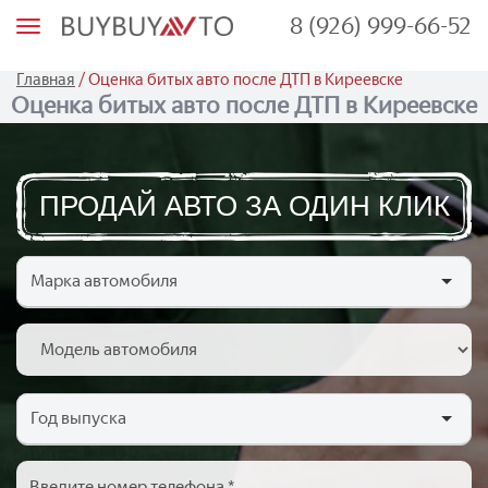
8 (926) 999-66-52
М
е
н
ю
/
Главная
Оценка битых авто после ДТП в Киреевске
Оценка битых авто после ДТП в Киреевске
ПРОДАЙ АВТО ЗА ОДИН КЛИК