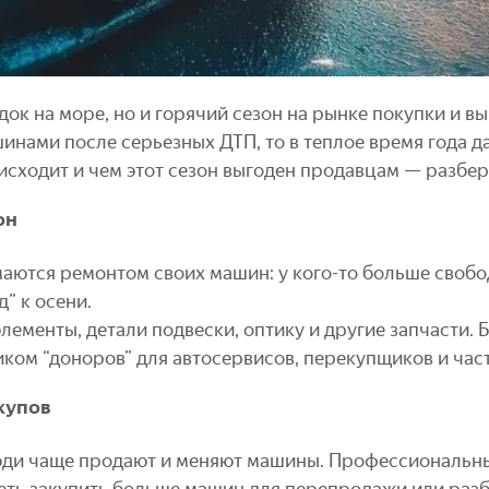
док на море, но и горячий сезон на рынке покупки и в
шинами после серьезных ДТП, то в теплое время года 
оисходит и чем этот сезон выгоден продавцам — разбе
он
ются ремонтом своих машин: у кого-то больше свободно
” к осени.
элементы, детали подвески, оптику и другие запчасти.
ом “доноров” для автосервисов, перекупщиков и час
купов
юди чаще продают и меняют машины. Профессиональны
еть закупить больше машин для перепродажи или разб