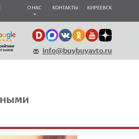
Е
О НАС
КОНТАКТЫ
КИРЕЕВСК
 рейтинг
info@buybuyavto.ru
 отзывов
зными