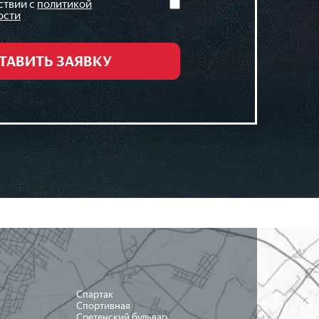
ствии с
политикой
ости
Спартак
Спортивная
Сретенский бульвар