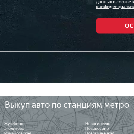
данных в соответ
конфиденциальн
Выкуп авто по станциям метро
Жулебино
Новогиреево
Зябликово
Новокосино
Измайловская
Новокузнецкая